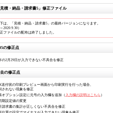
見積・納品・請求書5」修正ファイル
下は、「見積・納品・請求書5」の最終バージョンになります。
～2020.9.30）
正ファイルの配布は終了しました。
.05の修正点
年の2月29日が入力できない不具合を修正
去の修正点
AX送付状の印刷プレビュー画面から印刷実行を行った場合、
刷されない現象を修正
張オプション設定に元号の入力欄を追加（
入力欄の説明はこちら
）
初期設定値の変更
計請求書の集計が正しくない不具合を修正
字位置の設定でマイナスが入力できない現象を修正