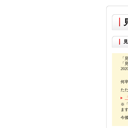
見
「
「
20
何
た
※
ま
今