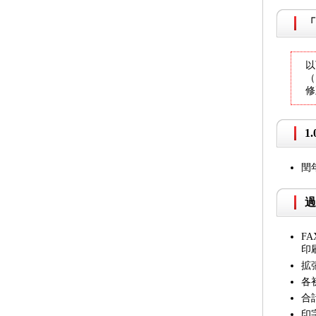
「
以
（
修
1
閏
過
F
印
拡
各
合
印