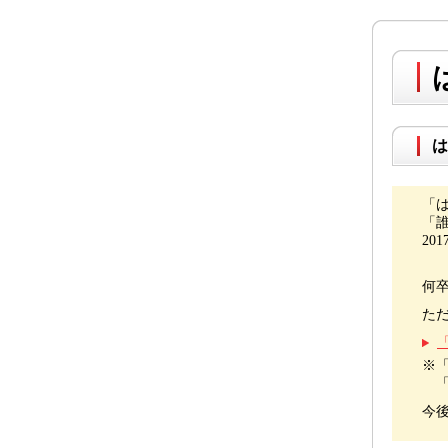
は
「
「
20
何
た
※
「
今