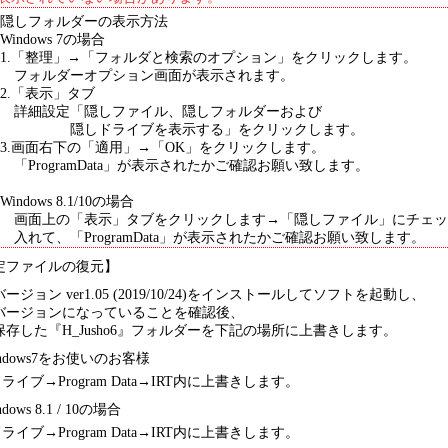
隠しフォルダーの表示方法
Windows 7の場合
1.「整理」→「フォルダと検索のオプション」をクリックします。
フォルダーオプション画面が表示されます。
2.「表示」タブ
詳細設定「隠しファイル、隠しフォルダーおよび
隠しドライブを表示する」をクリックします。
3.画面右下の「適用」→「OK」をクリックします。
「ProgramData」が表示されたかご確認お願い致します。
Windows 8.1/10の場合
画面上の「表示」タブをクリックします→「隠しファイル」にチェッ
入れて、「ProgramData」が表示されたかご確認お願い致します。
定ファイルの復元】
ージョン ver1.05 (2019/10/24)をインストールしてソフトを起動し、
バージョンになっていることを確認後、
保存した『H_Jusho6』フォルダーを下記の場所に上書きします。
indows7をお使いのお客様
ライブ→Program Data→IRT内に上書きします。
ndows 8.1 / 10の場合
ライブ→Program Data→IRT内に上書きします。