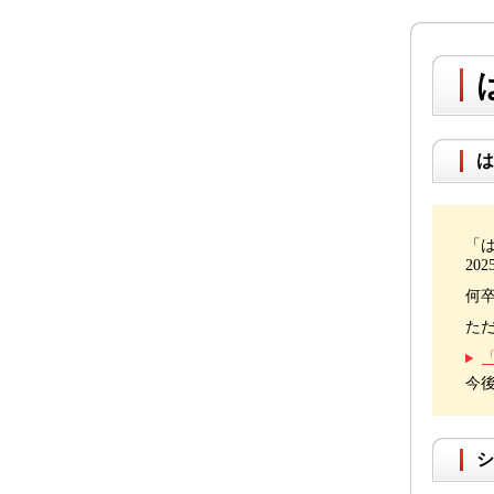
は
「
20
何
た
今
シ