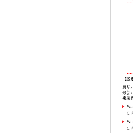
【設
最新バ
最新
複製
W
Cド
Wi
Cド