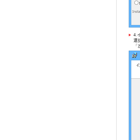
4
選
「