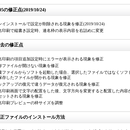
.05の修正点(2019/10/24)
ンインストールで設定が削除される現象を修正(2019/10/24)
名印刷で縦書き設定時、連名枠の表示内容を右詰めに変更
去の修正点
名印刷の項目追加設定時にエラーが表示される現象を修正
存ファイルが開けない現象を修正
接ファイルからソフトを起動した場合、選択したファイルではなくソフ
保存したファイルが開かれる現象を修正
ックアップの復元で違うデータが復元される現象を修正
名印刷画面で文字の配置をした後、文字方向を変更すると配置した内容
セットされる現象を修正
名印刷プレビューの枠サイズを調整
正ファイルのインストール方法