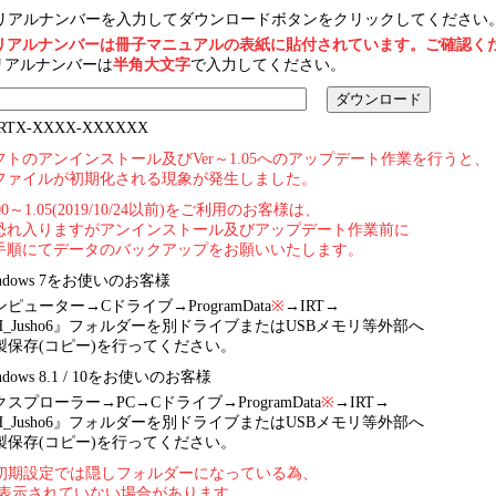
リアルナンバーを入力してダウンロードボタンをクリックしてください
リアルナンバーは冊子マニュアルの表紙に貼付されています。ご確認く
リアルナンバーは
半角大文字
で入力してください。
RTX-XXXX-XXXXXX
フトのアンインストール及びVer～1.05へのアップデート作業を行うと、
ファイルが初期化される現象が発生しました。
1.00～1.05(2019/10/24以前)をご利用のお客様は、
恐れ入りますがアンインストール及びアップデート作業前に
手順にてデータのバックアップをお願いいたします。
ndows 7をお使いのお客様
ンピューター→Cドライブ→ProgramData
※
→IRT→
H_Jusho6』フォルダーを別ドライブまたはUSBメモリ等外部へ
製保存(コピー)を行ってください。
ndows 8.1 / 10をお使いのお客様
クスプローラー→PC→Cドライブ→ProgramData
※
→IRT→
H_Jusho6』フォルダーを別ドライブまたはUSBメモリ等外部へ
製保存(コピー)を行ってください。
初期設定では隠しフォルダーになっている為、
示されていない場合があります。