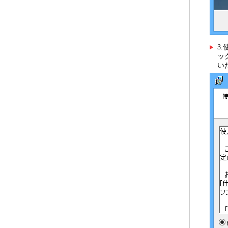
3
ッ
い