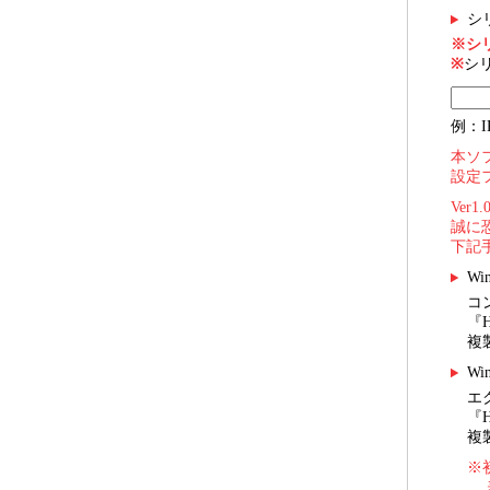
シ
※シ
※
シ
例：I
本ソ
設定
Ver
誠に
下記
Wi
コ
『
複
Wi
エ
『
複
※
表