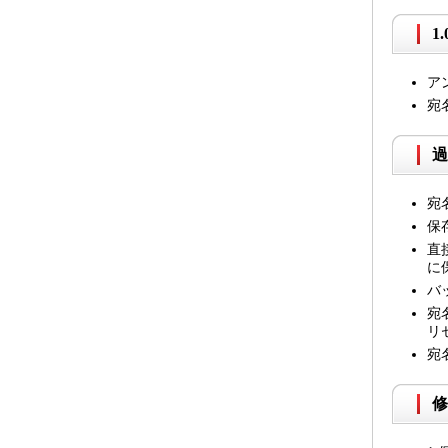
1
ア
宛
過
宛
保
直
に
バ
宛
リ
宛
修