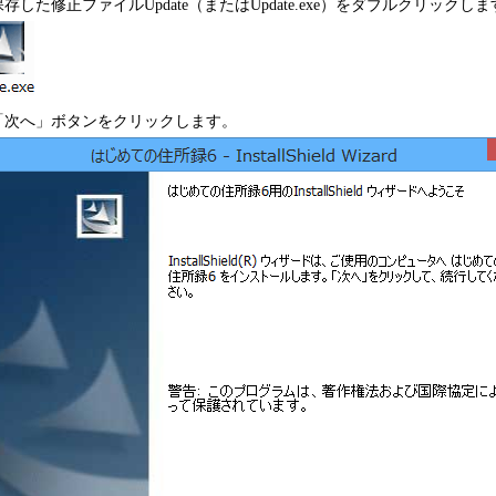
.保存した修正ファイルUpdate（またはUpdate.exe）をダブルクリックし
.「次へ」ボタンをクリックします。