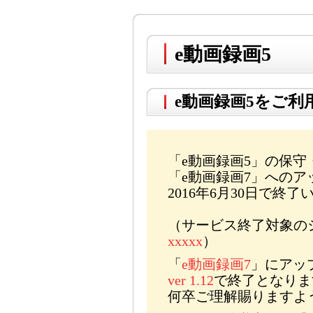
e動画録画5
e動画録画5をご利
「e動画録画5」の保
「e動画録画7」への
2016年6月30日で終
（サービス終了対象の
xxxxx
）
「
e動画録画7
」にアッ
ver 1.12
で終了となりま
何卒ご理解賜りますよ