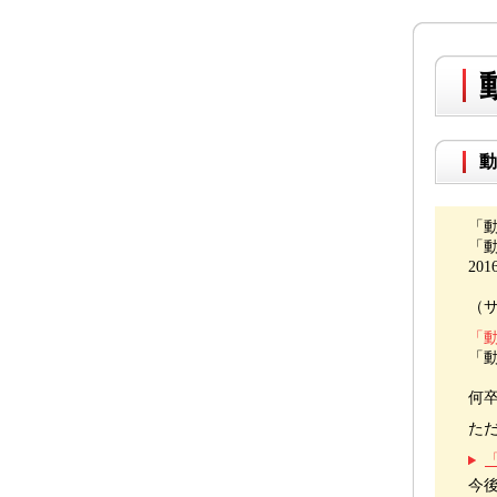
動
「動
「
20
（
「
「
何
た
今