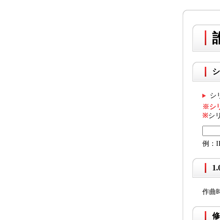
シ
シ
※シ
※
シ
例：I
1
作曲
修