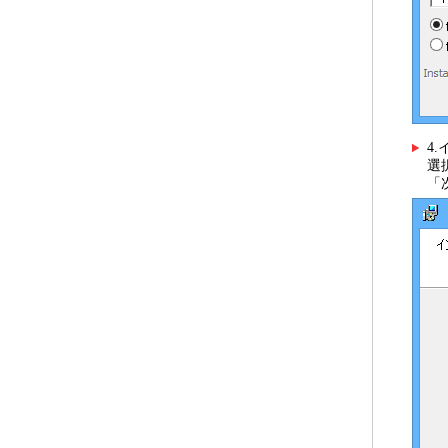
4
選
「