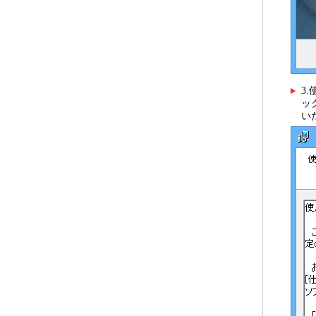
3
ッ
い