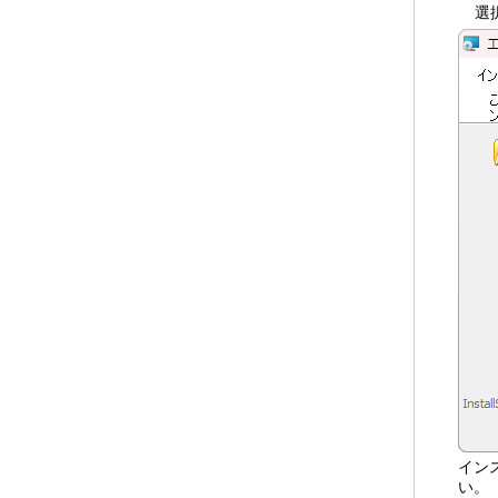
選
イン
い。