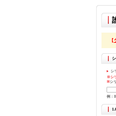
【
シ
シ
※シ
※
シ
例：I
1