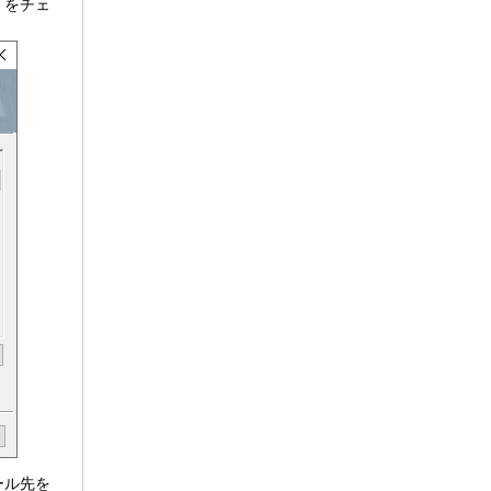
」をチェ
ール先を